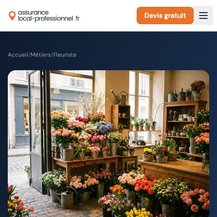
Devis gratuit
Accueil
/
Métiers
/
Fleuriste