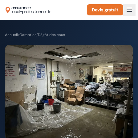
Devis gratuit
Accueil
/
Garanties
/
Dégât des eaux