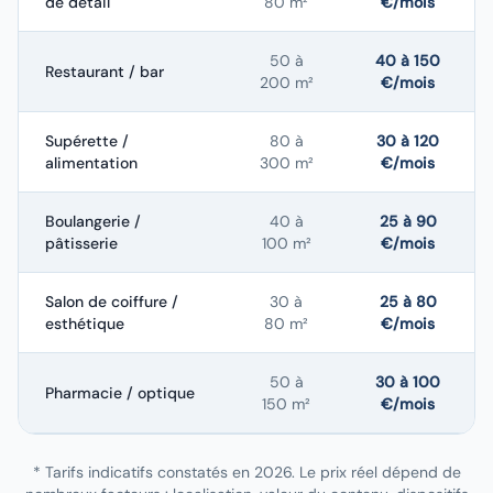
de détail
80 m²
€/mois
50 à
40 à 150
Restaurant / bar
200 m²
€/mois
Supérette /
80 à
30 à 120
alimentation
300 m²
€/mois
Boulangerie /
40 à
25 à 90
pâtisserie
100 m²
€/mois
Salon de coiffure /
30 à
25 à 80
esthétique
80 m²
€/mois
50 à
30 à 100
Pharmacie / optique
150 m²
€/mois
* Tarifs indicatifs constatés en 2026. Le prix réel dépend de