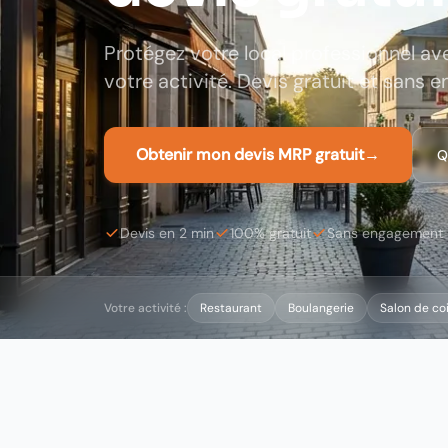
Protégez votre local professionnel a
votre activité. Devis gratuit et sans
Obtenir mon devis MRP gratuit
→
Q
Devis en 2 min
100% gratuit
Sans engagement
Votre activité :
Restaurant
Boulangerie
Salon de coi