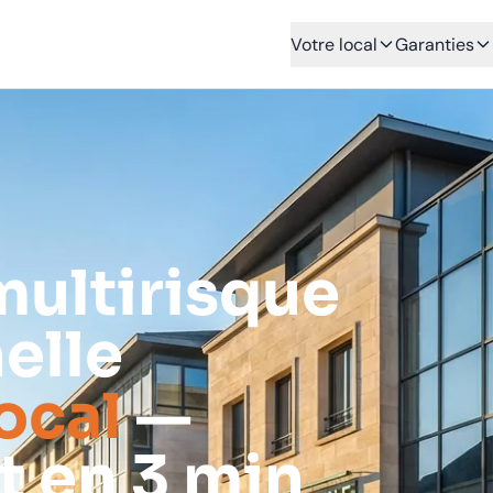
Votre local
Garanties
ultirisque
elle
ocal
—
t en 3 min