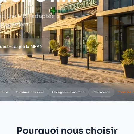
vec une MRP adaptée à
 engagement.
u'est-ce que la MRP ?
ffure
Cabinet médical
Garage automobile
Pharmacie
Tous les 
Pourquoi nous choisir