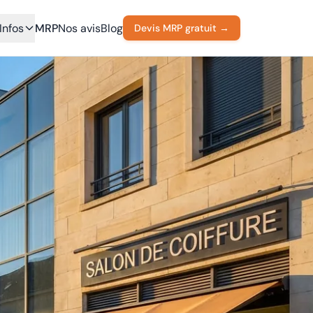
Infos
MRP
Nos avis
Blog
Devis MRP gratuit →