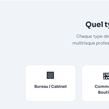
Quel t
Chaque type de 
multirisque profes
🏢

Bureau / Cabinet
Comme
Bout