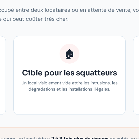
ccupé entre deux locataires ou en attente de vente, vo
 qui peut coûter très cher.
🏚️
Cible pour les squatteurs
Un local visiblement vide attire les intrusions, les
dégradations et les installations illégales.
ureurs, un local vide a
2 à 3 fois plus de risques
de subir un s