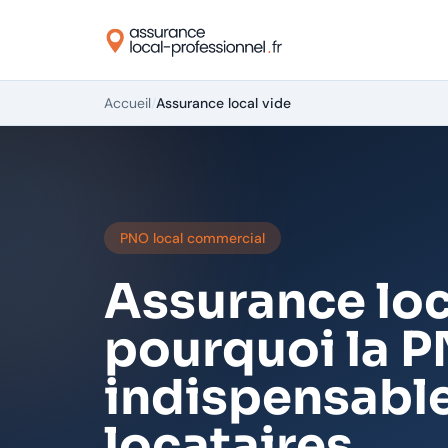
Accueil
/
Assurance local vide
PNO local commercial
Assurance loca
pourquoi la P
indispensable
locataires