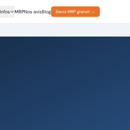
Infos
MRP
Nos avis
Blog
Devis MRP gratuit →