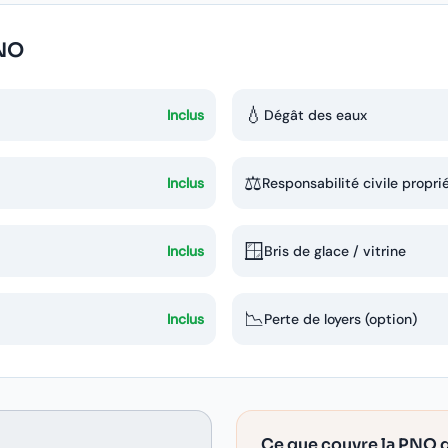
PNO
💧
Inclus
Dégât des eaux
⚖️
Inclus
Responsabilité civile propri
🪟
Inclus
Bris de glace / vitrine
📉
Inclus
Perte de loyers (option)
Ce que couvre la PNO q