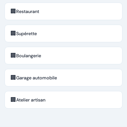
🏢
Restaurant
🏢
Supérette
🏢
Boulangerie
🏢
Garage automobile
🏢
Atelier artisan