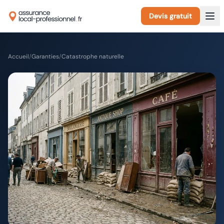
Devis gratuit
Accueil
/
Garanties
/
Catastrophe naturelle