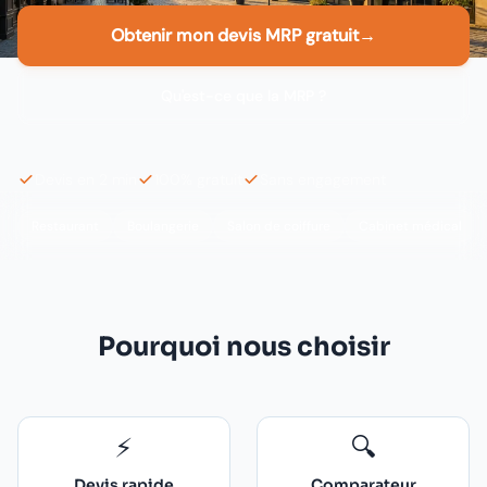
Obtenir mon devis MRP gratuit
→
Qu'est-ce que la MRP ?
Devis en 2 min
100% gratuit
Sans engagement
Restaurant
Boulangerie
Salon de coiffure
Cabinet médical
Pourquoi nous choisir
⚡
🔍
Devis rapide
Comparateur