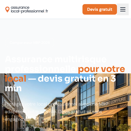
Devis gratuit
Comparateur MRP 2026
Assurance multirisque
professionnelle
pour votre
local
— devis gratuit en 3
min
Protégez votre local professionnel avec une MRP
adaptée à votre activité. Devis gratuit et sans
engagement.