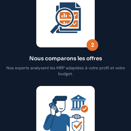
2
Nous comparons les offres
Nos experts analysent les MRP adaptées à votre profil et votre
budget.